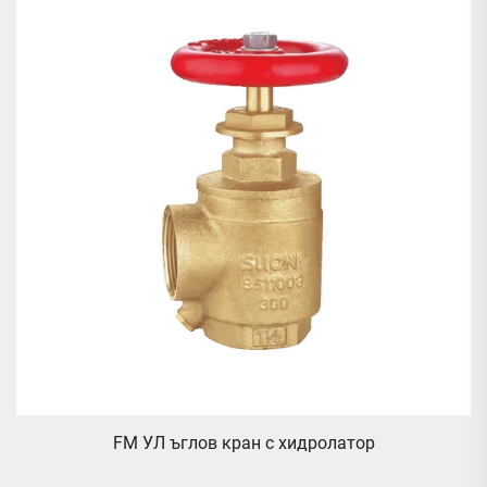
ъм
FM УЛ ъглов кран с хидролатор