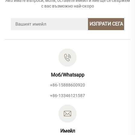
Ако имате въпроси, моля, оставете имейл и ние ще се свържем
с вас възможно най-скоро
ИЗПРАТИ СЕГА
Моб/Whatsapp
+86-15888600920
+86-13346121587
Имейл