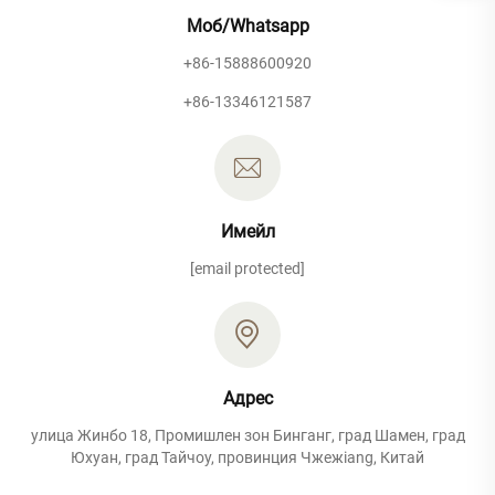
Моб/Whatsapp
+86-15888600920
+86-13346121587
Имейл
[email protected]
Адрес
улица Жинбо 18, Промишлен зон Бинганг, град Шамен, град
Юхуан, град Тайчоу, провинция Чжежiang, Китай