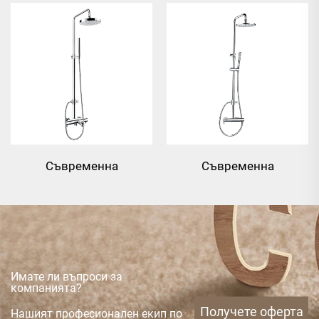
Съвременна
Съвременна
термостатична система
термостатична система
за душ с три функции,
за душ с двойно
бронзов клапан на прът
функционалност,
бронзов клапан на прът
Имате ли въпроси за
компанията?
Получете оферта
Нашият професионален екип по