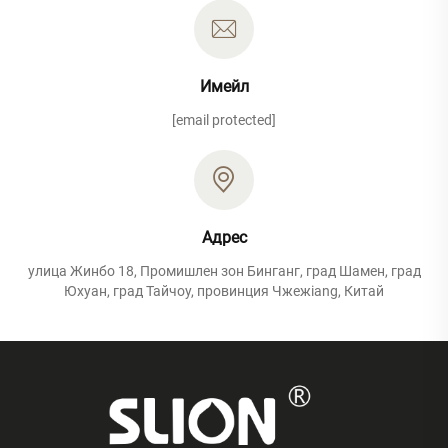
Имейл
[email protected]
Адрес
улица Жинбо 18, Промишлен зон Бинганг, град Шамен, град
Юхуан, град Тайчоу, провинция Чжежiang, Китай