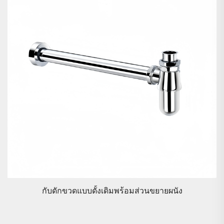
ชุดราวเลื่อนทองเหลืองติดตั้งคันโยกเซรามิกพร้อมหัวฝักบัว
มือถือและท่อน้ำยืดหยุ่นยาว 1.5 เมตร