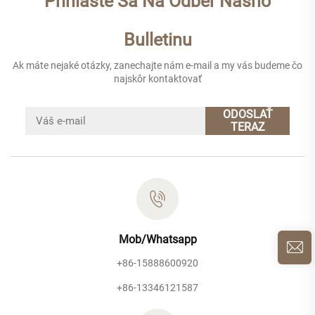
Prihláste Sa Na Odber Nášho
Bulletinu
Ak máte nejaké otázky, zanechajte nám e-mail a my vás budeme čo
najskôr kontaktovať
ODOSLAŤ
TERAZ
Mob/Whatsapp
+86-15888600920
+86-13346121587