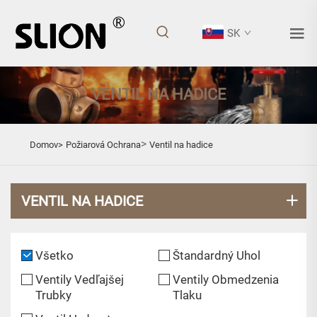
SK
VENTIL NA HADICE
>
Domov>
Požiarová Ochrana
Ventil na hadice
VENTIL NA HADICE
Všetko
Štandardný Uhol
Ventily Vedľajšej
Ventily Obmedzenia
Trubky
Tlaku