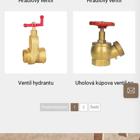
Hradlový ventil
Hradlový ventil
Ventil hydrantu
Uholová kúpova ventil na
šlang
Predchádzajúci
1
2
Ďalší