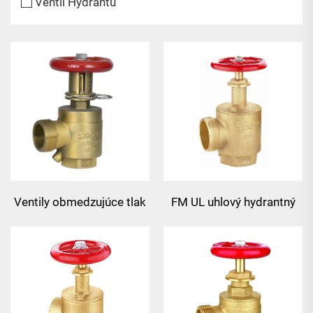
Ventil Hydrantu
Ventily obmedzujúce tlak
FM UL uhlový hydrantný
s hydrolátorm
ventil