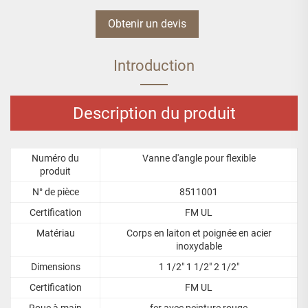
Obtenir un devis
Introduction
Description du produit
Numéro du
Vanne d'angle pour flexible
produit
N° de pièce
8511001
Certification
FM UL
Matériau
Corps en laiton et poignée en acier
inoxydable
Dimensions
1 1/2" 1 1/2" 2 1/2"
Certification
FM UL
Roue à main
fer avec peinture rouge