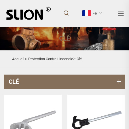
FR
CLÉ
>
Accueil >
Protection Contre L'incendie
Clé
CLÉ