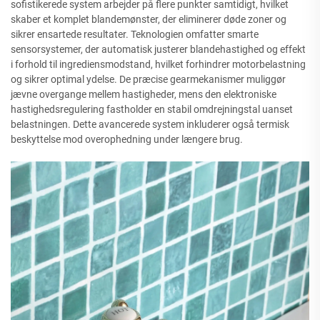
sofistikerede system arbejder på flere punkter samtidigt, hvilket
skaber et komplet blandemønster, der eliminerer døde zoner og
sikrer ensartede resultater. Teknologien omfatter smarte
sensorsystemer, der automatisk justerer blandehastighed og effekt
i forhold til ingrediensmodstand, hvilket forhindrer motorbelastning
og sikrer optimal ydelse. De præcise gearmekanismer muliggør
jævne overgange mellem hastigheder, mens den elektroniske
hastighedsregulering fastholder en stabil omdrejningstal uanset
belastningen. Dette avancerede system inkluderer også termisk
beskyttelse mod overophedning under længere brug.