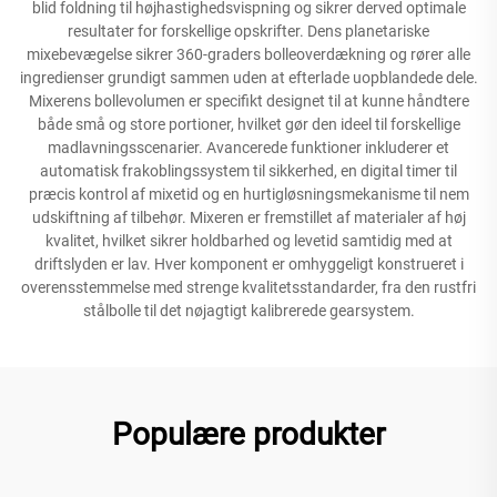
blid foldning til højhastighedsvispning og sikrer derved optimale
resultater for forskellige opskrifter. Dens planetariske
mixebevægelse sikrer 360-graders bolleoverdækning og rører alle
ingredienser grundigt sammen uden at efterlade uopblandede dele.
Mixerens bollevolumen er specifikt designet til at kunne håndtere
både små og store portioner, hvilket gør den ideel til forskellige
madlavningsscenarier. Avancerede funktioner inkluderer et
automatisk frakoblingssystem til sikkerhed, en digital timer til
præcis kontrol af mixetid og en hurtigløsningsmekanisme til nem
udskiftning af tilbehør. Mixeren er fremstillet af materialer af høj
kvalitet, hvilket sikrer holdbarhed og levetid samtidig med at
driftslyden er lav. Hver komponent er omhyggeligt konstrueret i
overensstemmelse med strenge kvalitetsstandarder, fra den rustfri
stålbolle til det nøjagtigt kalibrerede gearsystem.
Populære produkter