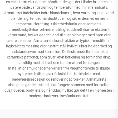
en enkeltarm eller dobbelthåndtag-design, der tillader brugeren at
justere både vandstrøm og temperatur med minimal indsats.
Armaturret indeholder indre blandekamre, hvor varmt og koldt vand
blander sig, før det når dushtuden, og sikrer dermed en jævn
temperaturfordeling. Sikkerhedsfunktioner som anti-
brændbeskyttelse forhindrer utilsigtet udsættelse for ekstremt
varmt vand, hvilket gør det ideel til husholdninger med børn eller
ældre personer. Armaturrets konstruktion er typisk fremstillet af
højkvalitets messing eller rustfrit stål, hvilket sikrer holdbarhed og
modstandsevne mod korrosion. De fleste modeller indeholder
keramiske patroner, som giver jævn betjening og forhindrer dryp,
samtidig med at levetiden for armaturet forlænges.
Installationsmulighederne varierer fra vægmonterede til skjulte
systemer, hvilket giver fleksibilitet i forbindelse med
badeværelsesdesign og renoveringsprojekter. Armaturrets
alsidighed gør det i stand til at fungere sammen med forskellige
dusjhoveder, body jets og hånddus, hvilket gør det til en hjørnesten i
moderne badeværelsesfunktionalitet.