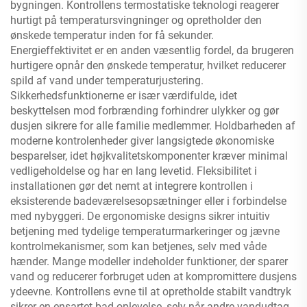
bygningen. Kontrollens termostatiske teknologi reagerer
hurtigt på temperatursvingninger og opretholder den
ønskede temperatur inden for få sekunder.
Energieffektivitet er en anden væsentlig fordel, da brugeren
hurtigere opnår den ønskede temperatur, hvilket reducerer
spild af vand under temperaturjustering.
Sikkerhedsfunktionerne er især værdifulde, idet
beskyttelsen mod forbrænding forhindrer ulykker og gør
dusjen sikrere for alle familie medlemmer. Holdbarheden af
moderne kontrolenheder giver langsigtede økonomiske
besparelser, idet højkvalitetskomponenter kræver minimal
vedligeholdelse og har en lang levetid. Fleksibilitet i
installationen gør det nemt at integrere kontrollen i
eksisterende badeværelsesopsætninger eller i forbindelse
med nybyggeri. De ergonomiske designs sikrer intuitiv
betjening med tydelige temperaturmarkeringer og jævne
kontrolmekanismer, som kan betjenes, selv med våde
hænder. Mange modeller indeholder funktioner, der sparer
vand og reducerer forbruget uden at kompromittere dusjens
ydeevne. Kontrollens evne til at opretholde stabilt vandtryk
sikrer en ensartet bad-oplevelse, selv når andre vandudtag