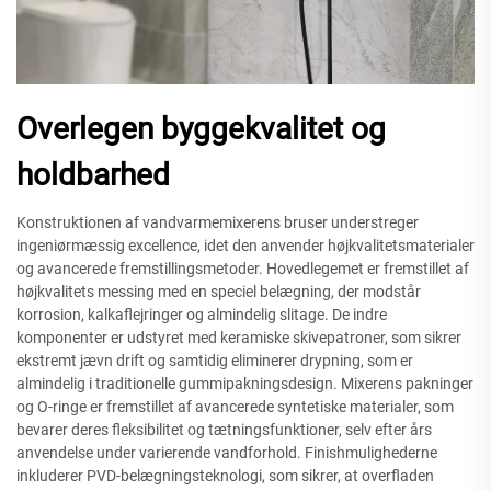
Overlegen byggekvalitet og
holdbarhed
Konstruktionen af vandvarmemixerens bruser understreger
ingeniørmæssig excellence, idet den anvender højkvalitetsmaterialer
og avancerede fremstillingsmetoder. Hovedlegemet er fremstillet af
højkvalitets messing med en speciel belægning, der modstår
korrosion, kalkaflejringer og almindelig slitage. De indre
komponenter er udstyret med keramiske skivepatroner, som sikrer
ekstremt jævn drift og samtidig eliminerer drypning, som er
almindelig i traditionelle gummipakningsdesign. Mixerens pakninger
og O-ringe er fremstillet af avancerede syntetiske materialer, som
bevarer deres fleksibilitet og tætningsfunktioner, selv efter års
anvendelse under varierende vandforhold. Finishmulighederne
inkluderer PVD-belægningsteknologi, som sikrer, at overfladen