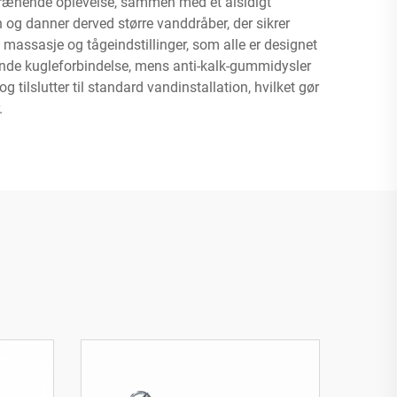
drænende oplevelse, sammen med et alsidigt
 og danner derved større vanddråber, der sikrer
 massasje og tågeindstillinger, som alle er designet
rende kugleforbindelse, mens anti-kalk-gummidysler
 tilslutter til standard vandinstallation, hvilket gør
.