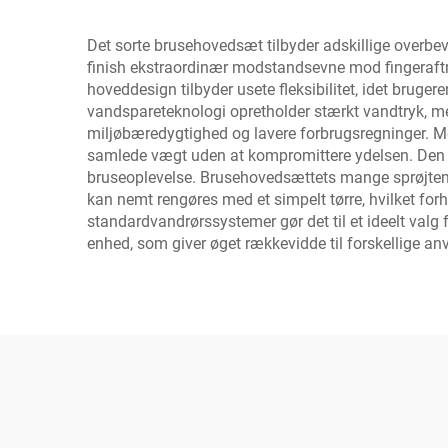
Det sorte brusehovedsæt tilbyder adskillige overbev
finish ekstraordinær modstandsevne mod fingeraftr
hoveddesign tilbyder usete fleksibilitet, idet bru
vandspareteknologi opretholder stærkt vandtryk, me
miljøbæredygtighed og lavere forbrugsregninger. Me
samlede vægt uden at kompromittere ydelsen. Den i
bruseoplevelse. Brusehovedsættets mange sprøjtemøn
kan nemt rengøres med et simpelt tørre, hvilket forh
standardvandrørssystemer gør det til et ideelt valg 
enhed, som giver øget rækkevidde til forskellige anv