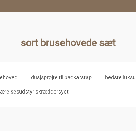
sort brusehovede sæt
sehoved
dusjsprøjte til badkarstap
bedste luks
værelsesudstyr skræddersyet