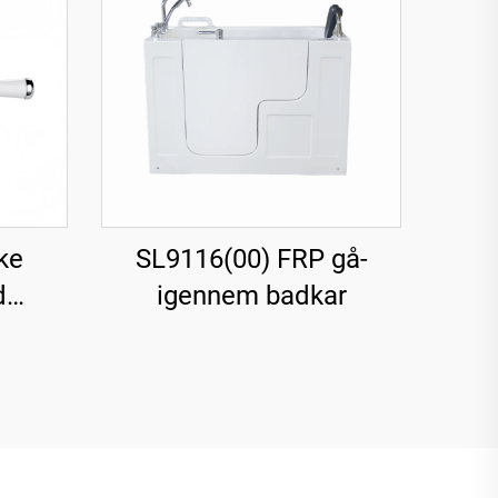
ke
SL9116(00) FRP gå-
d
igennem badkar
 til