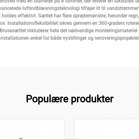
sehoved med en diameter på 8 tommer, der leverer en luksuriøs 
ancerede luftindblæsningsteknologi tilføjer ilt til vandstrømmen
ldes effektivt. Sættet har flere sprøjtemønstre, herunder regn,
v. Installationsfleksibilitet sikres gennem en 360-graders rote
 Brusesættet inkluderer hele det nødvendige monteringsmateriel og
installationen enkel for både nystillinger og renoveringsprojekter
Populære produkter