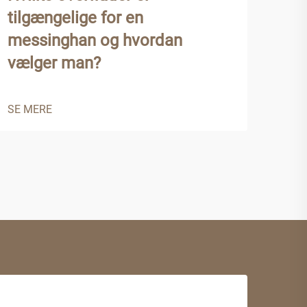
tilgængelige for en
mes
messinghan og hvordan
pro
vælger man?
SE 
SE MERE