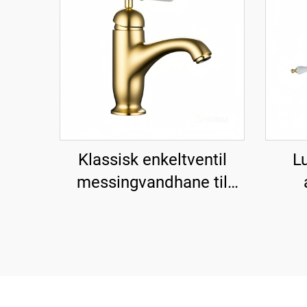
Klassisk enkeltventil
L
messingvandhane til
vask - Guld
mes