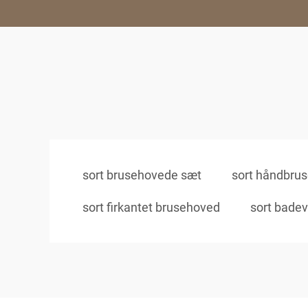
sort brusehovede sæt
sort håndbru
sort firkantet brusehoved
sort bade