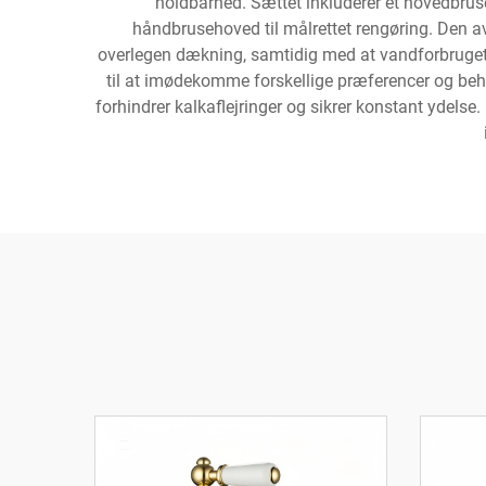
holdbarhed. Sættet inkluderer et hovedbru
håndbrusehoved til målrettet rengøring. Den av
overlegen dækning, samtidig med at vandforbruget ho
til at imødekomme forskellige præferencer og beho
forhindrer kalkaflejringer og sikrer konstant ydelse.