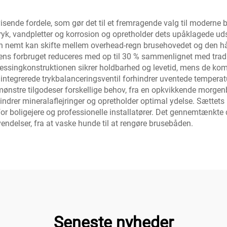
isende fordele, som gør det til et fremragende valg til moderne b
yk, vandpletter og korrosion og opretholder dets upåklagede u
geren nemt kan skifte mellem overhead-regn brusehovedet og den
ns forbruget reduceres med op til 30 % sammenlignet med traditi
ssingkonstruktionen sikrer holdbarhed og levetid, mens de komp
ntegrerede trykbalanceringsventil forhindrer uventede temperat
stre tilgodeser forskellige behov, fra en opkvikkende morgenbr
indrer mineralaflejringer og opretholder optimal ydelse. Sættets
for boligejere og professionelle installatører. Det gennemtænkte
endelser, fra at vaske hunde til at rengøre brusebåden.
Seneste nyheder