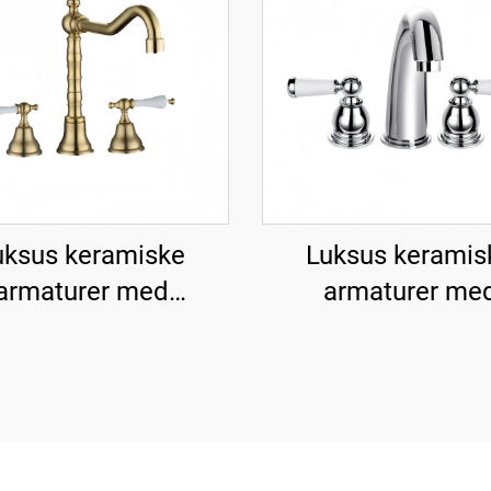
uksus keramiske
Luksus keramis
armaturer med
armaturer me
singvandhane til
messingvandhane
vask - Guld
vask - Krom