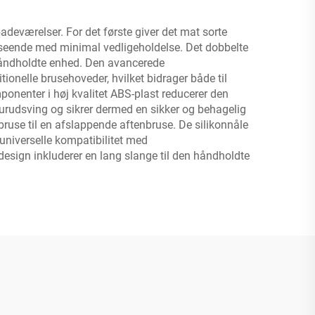
adeværelser. For det første giver det mat sorte
dseende med minimal vedligeholdelse. Det dobbelte
 håndholdte enhed. Den avancerede
onelle brusehoveder, hvilket bidrager både til
onenter i høj kvalitet ABS-plast reducerer den
urudsving og sikrer dermed en sikker og behagelig
use til en afslappende aftenbruse. De silikonnåle
 universelle kompatibilitet med
 design inkluderer en lang slange til den håndholdte