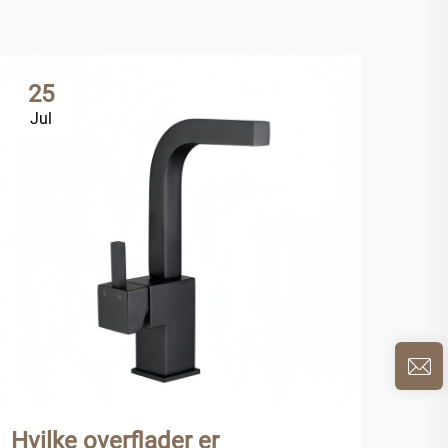
25
2
Jul
Ju
Hvilke overflader er
Hvo