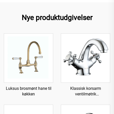
Nye produktudgivelser
Luksus brosmønt hane til
Klassisk korsarm
køkken
ventilmøtrik
messingvandhane til vask -
Krom