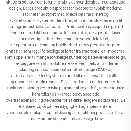
skabe produkter, der forener praktisk anvendelighed med æstetisk
design. Deres produktionsprocesser indebærer typisk moderne
faciliteter udstyret med præcisionsmaskineri og
kvalitetskontrolsystemer, der sikrer, at hvert produkt lever op til
strenge industrielle standarder. Producentens ekspertise går ud
over ren produktion og omfatter innovative designs, der løser
almindelige udfordringer såsom vandeffektivitet,
temperaturregulering og holdbarhed. Deres produktprogram
omfatter som regel forskellige stilarter fra traditionelle til moderne,
som appellerer til mange forskellige kunder og badeværelsesdesign.
Færdiggørelsen af produkterne sker ved hjælp af moderne
teknologier såsom computerstøttet design (CAD) og
automatiserede testsystemer for at sikre en ensartet kvalitet
gennem hele produktionen. Disse producenter integrerer ofte
funktioner såsom keramiske patroner til jævn drift, termostatiske
kontroller til sikkerhed og avancerede
overfladebehandlingsteknikker for at sikre længere holdbarhed. De
fokuserer også på bæredygtighed og implementerer
vandspareteknologier og miljøvenlige produktionsprocesser for at
imødekomme stigende miljømæssige krav.