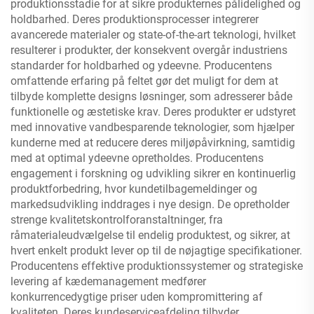
produktionsstadie for at sikre produkternes pålidelighed og
holdbarhed. Deres produktionsprocesser integrerer
avancerede materialer og state-of-the-art teknologi, hvilket
resulterer i produkter, der konsekvent overgår industriens
standarder for holdbarhed og ydeevne. Producentens
omfattende erfaring på feltet gør det muligt for dem at
tilbyde komplette designs løsninger, som adresserer både
funktionelle og æstetiske krav. Deres produkter er udstyret
med innovative vandbesparende teknologier, som hjælper
kunderne med at reducere deres miljøpåvirkning, samtidig
med at optimal ydeevne opretholdes. Producentens
engagement i forskning og udvikling sikrer en kontinuerlig
produktforbedring, hvor kundetilbagemeldinger og
markedsudvikling inddrages i nye design. De opretholder
strenge kvalitetskontrolforanstaltninger, fra
råmaterialeudvælgelse til endelig produktest, og sikrer, at
hvert enkelt produkt lever op til de nøjagtige specifikationer.
Producentens effektive produktionssystemer og strategiske
levering af kædemanagement medfører
konkurrencedygtige priser uden kompromittering af
kvaliteten. Deres kundeserviceafdeling tilbyder