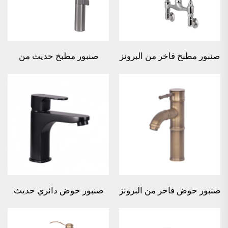
صنبور مطبخ فاخر من البرونز
صنبور مطبخ حديث من
الفولاذ المقاوم للصدأ قابل
للسحب متعدد الوظائف
بزاوية 360 درجة
صنبور حوض فاخر من البرونز
صنبور حوض دائري حديث
الشكل خشب القصب
من البرونز - أسود