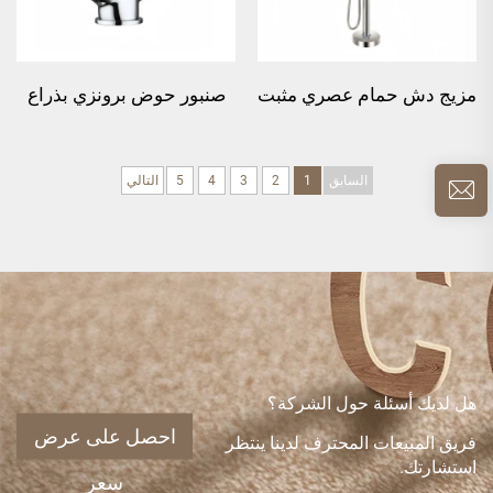
مزيج دش حمام عصري مثبت
صنبور حوض برونزي بذراع
على الأرضية - كروم
متقاطع عصري - كروم
السابق
1
2
3
4
5
التالي
هل لديك أسئلة حول الشركة؟
احصل على عرض
فريق المبيعات المحترف لدينا ينتظر
استشارتك.
سعر