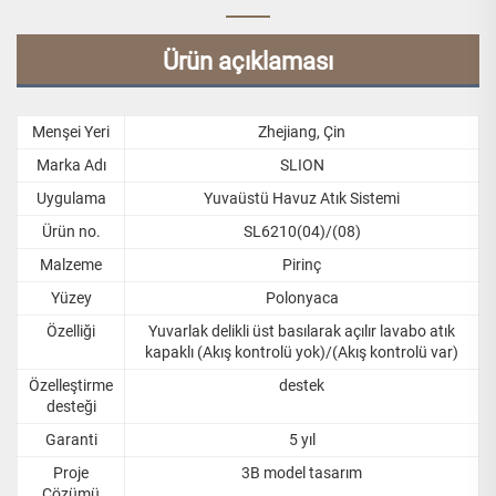
Ürün açıklaması
Menşei Yeri
Zhejiang, Çin
Marka Adı
SLION
Uygulama
Yuvaüstü Havuz Atık Sistemi
Ürün no.
SL6210(04)/(08)
Malzeme
Pirinç
Yüzey
Polonyaca
Özelliği
Yuvarlak delikli üst basılarak açılır lavabo atık
kapaklı (Akış kontrolü yok)/(Akış kontrolü var)
Özelleştirme
destek
desteği
Garanti
5 yıl
Proje
3B model tasarım
Çözümü