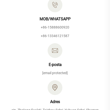
MOB/WHATSAPP
+86-15888600920
+86-13346121587
E-posta
[email protected]
Adres
çin, Zhejiang Eyaleti, Taizhou Şehri, Yuhuan Şehri, Shamen