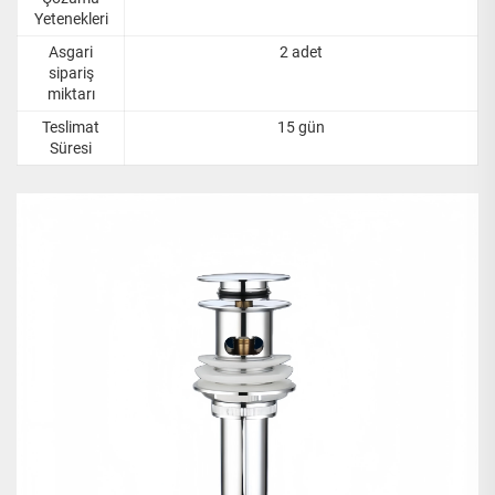
Yetenekleri
Asgari
2 adet
sipariş
miktarı
Teslimat
15 gün
Süresi