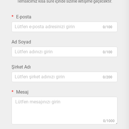
Temsilcimiz kısa süre içinde sizinle iletişime geçecektir.
E-posta
0/100
Ad Soyad
0/100
Şirket Adı
0/200
Mesaj
0/1000