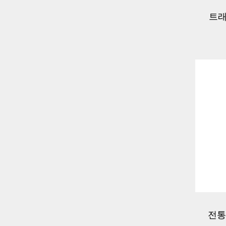
트래
능 
전통