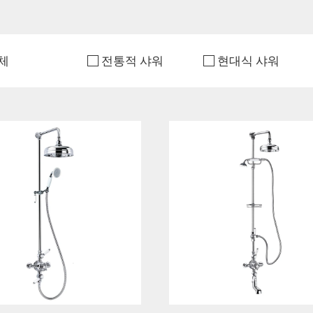
체
전통적 샤워
현대식 샤워