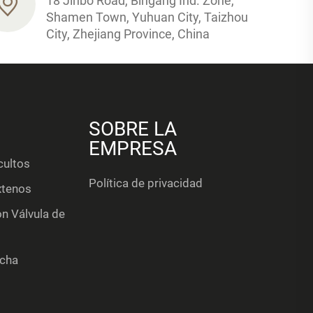
18 Jinbo Road, Bingang Ind. Zone,
Shamen Town, Yuhuan City, Taizhou
City, Zhejiang Province, China
SOBRE LA
EMPRESA
cultos
Política de privacidad
xtenos
n Válvula de
ucha