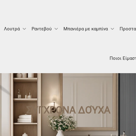
Λουτρά
Ραντεβού
Μπανιέρα με καμπίνα
Προστα
Ποιοι Είμασ
ΣΎΓΧΡΟΝΑ ΔΟΎΧΑ