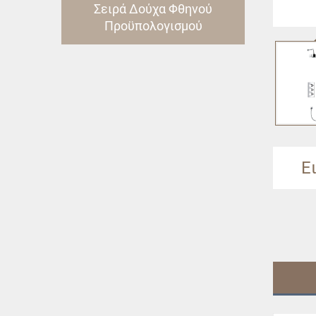
Σειρά Δούχα Φθηνού
Προϋπολογισμού
Ε