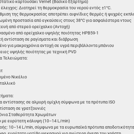
τατικό καρτουσάκι Vernet (Βασικό Εξάρτημα)
ς έλεγχος: Διατηρεί τη θερμοκρασία του νερού εντός ±1°C.
θμιση της θερμοκρασίας αποτρέπει αιφνίδιες θερμές ή ψυχρές εκπλ
μένη προστασία από εγκαύσεις στους 38°C για ασφαλέστερα ντους
ευή από στερεό ορείχαλκο (Αντοχή)
ασμένο από ορείχαλκο υψηλής ποιότητας HPB59-1
κή αντίσταση σε ραγίσματα και διάβρωση
ένο για μακροχρόνια αντοχή σε υγρά περιβάλλοντα μπάνιου
ειες υψηλής ποιότητας με τεχνική PVD
α Τελειώματα:
ατ
μένο Νικέλιο
ταλλικό
ήματα:
α αντίστασης σε αλμυρή ομίχλη σύμφωνα με τα πρότυπα ISO
τίσταση σε γρατζουνιές
όνια Σταθερότητα Χρωμάτων
 με ευρύτατη κάλυψη (10–14 L/min)
οής: 10–14 L/min, σύμφωνα με τα ευρωπαϊκά πρότυπα αποδοτικότητ
φο, ευρύτατο μοτίβο ψεκασμού για ανώτερη άνεση του χρήστη