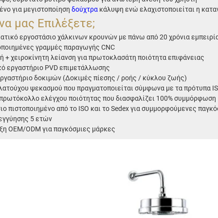
ένο για μεγιστοποίηση
δούχτρα
κάλυψη ενώ ελαχιστοποιείται η κατ
 να μας Επιλέξετε;
ατικό εργοστάσιο χάλκινων κρουνών με πάνω από 20 χρόνια εμπειρί
ποιημένες γραμμές παραγωγής CNC
ή + χειροκίνητη λείανση για πρωτοκλασάτη ποιότητα επιφάνειας
ό εργαστήριο PVD επιμετάλλωσης
ργαστήριο δοκιμών (Δοκιμές πίεσης / ροής / κύκλου ζωής)
λατούχου ψεκασμού που πραγματοποιείται σύμφωνα με τα πρότυπα I
πρωτόκολλο ελέγχου ποιότητας που διασφαλίζει 100% συμμόρφωση μ
ιο πιστοποιημένο από το ISO και το Sedex για συμμορφούμενες παγκ
εγγύησης 5 ετών
ξη OEM/ODM για παγκόσμιες μάρκες