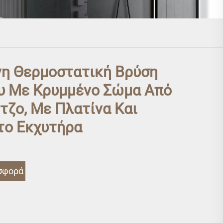
νη Θερμοστατική Βρύση
υ Με Κρυμμένο Σώμα Από
ζο, Με Πλατίνα Και
το Εκχυτήρα
σφορά