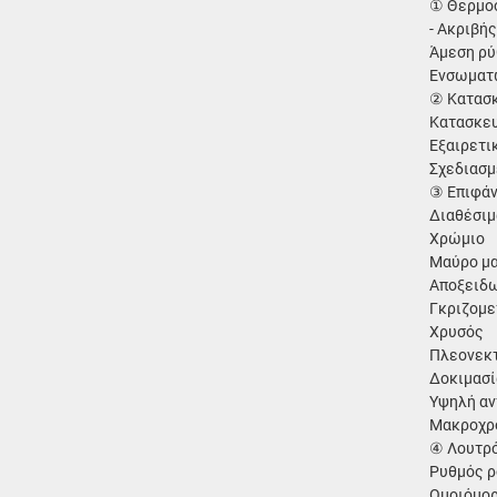
① Θερμοσ
- Ακριβή
Άμεση ρύ
Ενσωματω
② Κατασκ
Κατασκευ
Εξαιρετι
Σχεδιασμ
③ Επιφάν
Διαθέσιμ
Χρώμιο
Μαύρο μ
Αποξειδω
Γκριζομε
Χρυσός
Πλεονεκτ
Δοκιμασί
Υψηλή αν
Μακροχρ
④ Λουτρό
Ρυθμός ρ
Ομοιόμορ