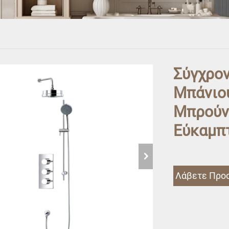
Σύγχρο
Μπάνιο
Μπρούντ
Εύκαμπ
Λάβετε Προ