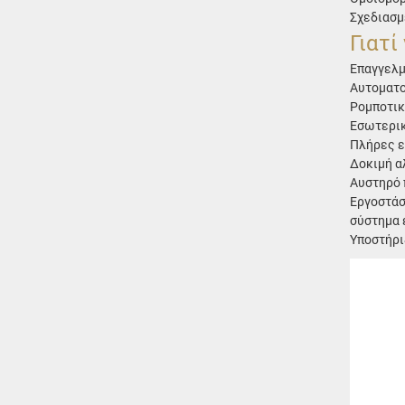
Σχεδιασμ
Γιατί
Επαγγελμ
Αυτοματο
Ρομποτικ
Εσωτερικ
Πλήρες ε
Δοκιμή α
Αυστηρό 
Εργοστάσ
σύστημα 
Υποστήρι