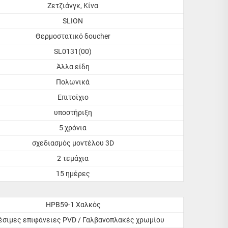
Ζετζιάνγκ, Κίνα
SLION
Θερμοστατικό δoucher
SL0131(00)
Άλλα είδη
Πολωνικά
Επιτοίχιο
υποστήριξη
5 χρόνια
σχεδιασμός μοντέλου 3D
2 τεμάχια
15 ημέρες
HPB59-1 Χαλκός
έσιμες επιφάνειες PVD / Γαλβανοπλακές χρωμίου