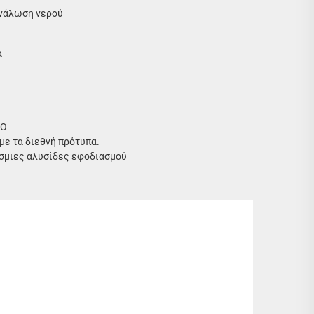
ανάλωση νερού
α
SO
ε τα διεθνή πρότυπα.
όσμιες αλυσίδες εφοδιασμού