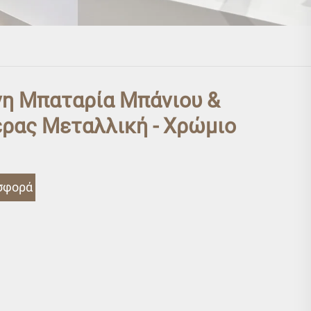
νη Μπαταρία Μπάνιου &
ρας Μεταλλική - Χρώμιο
σφορά