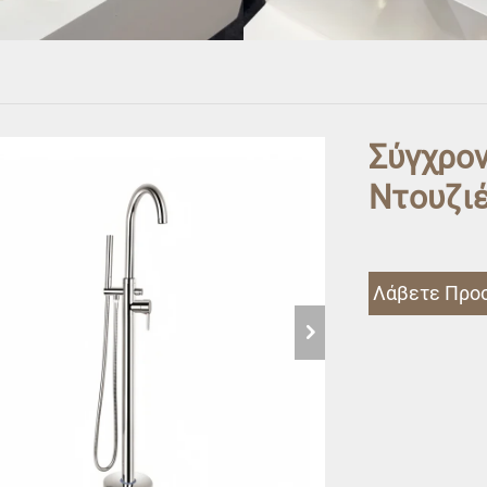
Σύγχρο
Ντουζιέ
Λάβετε Προ