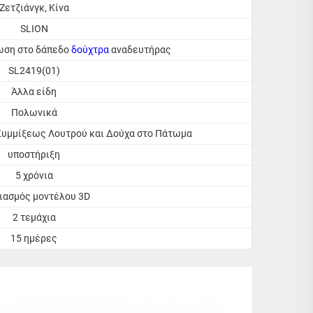
Ζετζιάνγκ, Κίνα
SLION
ωση στο δάπεδο
δούχτρα
αναδευτήρας
SL2419(01)
Άλλα είδη
Πολωνικά
Συμμίξεως Λουτρού και Δούχα στο Πάτωμα
υποστήριξη
5 χρόνια
ιασμός μοντέλου 3D
2 τεμάχια
15 ημέρες