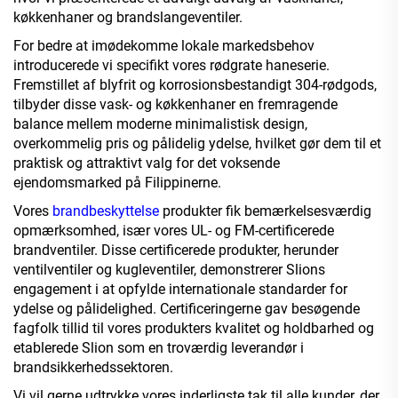
køkkenhaner og brandslangeventiler.
For bedre at imødekomme lokale markedsbehov
introducerede vi specifikt vores rødgrate haneserie.
Fremstillet af blyfrit og korrosionsbestandigt 304-rødgods,
tilbyder disse vask- og køkkenhaner en fremragende
balance mellem moderne minimalistisk design,
overkommelig pris og pålidelig ydelse, hvilket gør dem til et
praktisk og attraktivt valg for det voksende
ejendomsmarked på Filippinerne.
Vores
brandbeskyttelse
produkter fik bemærkelsesværdig
opmærksomhed, især vores UL- og FM-certificerede
brandventiler. Disse certificerede produkter, herunder
ventilventiler og kugleventiler, demonstrerer Slions
engagement i at opfylde internationale standarder for
ydelse og pålidelighed. Certificeringerne gav besøgende
fagfolk tillid til vores produkters kvalitet og holdbarhed og
etablerede Slion som en troværdig leverandør i
brandsikkerhedssektoren.
Vi vil gerne udtrykke vores inderligste tak til alle kunder, der