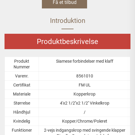
Få et tilbud
Introduktion
Produktbeskrivelse
Produkt
Siamese forbindelser med klaff
Nummer
Varenr.
8561010
Certifikat
FM UL
Materiale
Kopperkrop
Størrelse
4'x2 1/2''x2 1/2'' Vinkelkrop
Håndhjul
/
Kvindelig
Kopper/Chrome/Poleret
Funktioner
2-vejs indgangskrop med svingende klapper