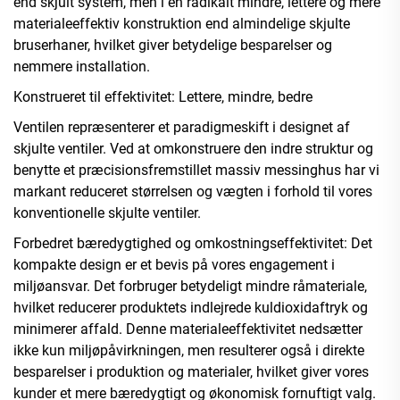
end skjult system, men i en radikalt mindre, lettere og mere
materialeeffektiv konstruktion end almindelige skjulte
bruserhaner, hvilket giver betydelige besparelser og
nemmere installation.
Konstrueret til effektivitet: Lettere, mindre, bedre
Ventilen repræsenterer et paradigmeskift i designet af
skjulte ventiler. Ved at omkonstruere den indre struktur og
benytte et præcisionsfremstillet massiv messinghus har vi
markant reduceret størrelsen og vægten i forhold til vores
konventionelle skjulte ventiler.
Forbedret bæredygtighed og omkostningseffektivitet: Det
kompakte design er et bevis på vores engagement i
miljøansvar. Det forbruger betydeligt mindre råmateriale,
hvilket reducerer produktets indlejrede kuldioxidaftryk og
minimerer affald. Denne materialeeffektivitet nedsætter
ikke kun miljøpåvirkningen, men resulterer også i direkte
besparelser i produktion og materialer, hvilket giver vores
kunder et mere bæredygtigt og økonomisk fornuftigt valg.