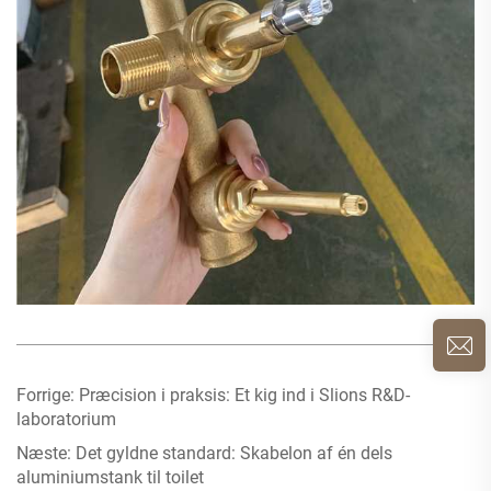
Forrige:
Præcision i praksis: Et kig ind i Slions R&D-
laboratorium
Næste:
Det gyldne standard: Skabelon af én dels
aluminiumstank til toilet