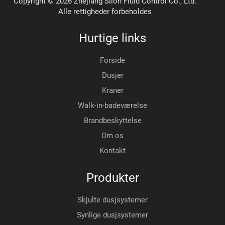
Copyright © 2026 Zhejiang Slion Fluid Control Co., Ltd.
Alle rettigheder forbeholdes
Hurtige links
Forside
Dusjer
Kraner
Walk-in-badeværelse
Brandbeskyttelse
Om os
Kontakt
Produkter
Skjulte dusjsystemer
Synlige dusjsystemer