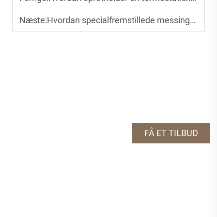
Næste:
Hvordan specialfremstillede messinghaner forbedrer hoteller og detailhandels badeværelsesdesign
FÅ ET TILBUD