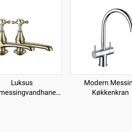
Luksus
Modern Messi
messingvandhaner
Køkkenkran
til vask - Guld