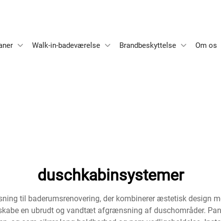
aner
Walk-in-badeværelse
Brandbeskyttelse
Om os
duschkabinsystemer
ng til baderumsrenovering, der kombinerer æstetisk design med
 at skabe en ubrudt og vandtæt afgrænsning af duschområder. Pane