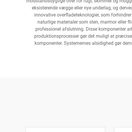
modstandsdygtige over for fugt, skimmel og muggen,
eksisterende vægge eller nye underlag, og derve
innovative overfladeteknologier, som forhindrer 
naturlige materialer som sten, marmor eller fl
professionel afslutning. Disse komponenter 
produktionsprocesser gør det muligt at præcisere
komponenter. Systemernes alsidighed gør dem vel