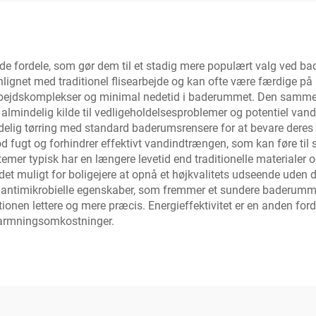
 fordele, som gør dem til et stadig mere populært valg ved bad
gnet med traditionel flisearbejde og kan ofte være færdige på b
e arbejdskomplekser og minimal nedetid i baderummet. Den sa
 almindelig kilde til vedligeholdelsesproblemer og potentiel van
elig tørring med standard baderumsrensere for at bevare deres 
 fugt og forhindrer effektivt vandindtrængen, som kan føre ti
stemer typisk har en længere levetid end traditionelle materialer
det muligt for boligejere at opnå et højkvalitets udseende uden 
imikrobielle egenskaber, som fremmer et sundere baderummiljø
onen lettere og mere præcis. Energieffektivitet er en anden forde
pvarmningsomkostninger.