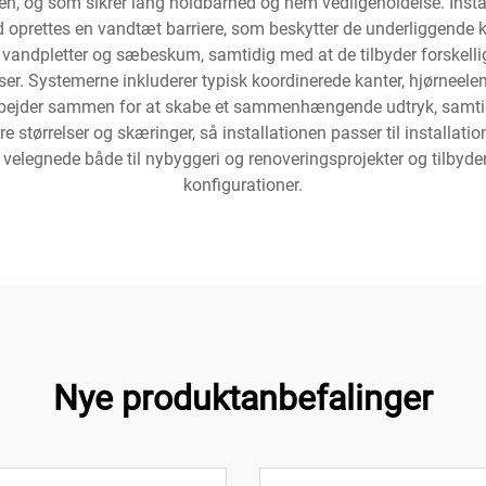
 og som sikrer lang holdbarhed og nem vedligeholdelse. Install
d oprettes en vandtæt barriere, som beskytter de underliggend
vandpletter og sæbeskum, samtidig med at de tilbyder forskellige
iser. Systemerne inkluderer typisk koordinerede kanter, hjørneele
arbejder sammen for at skabe et sammenhængende udtryk, samt
 størrelser og skæringer, så installationen passer til installat
egnede både til nybyggeri og renoveringsprojekter og tilbyder l
konfigurationer.
Nye produktanbefalinger