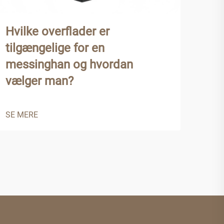
Hvilke overflader er
Hvo
tilgængelige for en
mes
messinghan og hvordan
pro
vælger man?
SE 
SE MERE