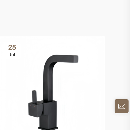
25
2
Jul
Ju