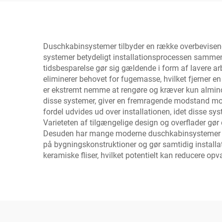
Duschkabinsystemer tilbyder en række overbevisende
systemer betydeligt installationsprocessen sammenli
tidsbesparelse gør sig gældende i form af laver
eliminerer behovet for fugemasse, hvilket fjerner en
er ekstremt nemme at rengøre og kræver kun almind
disse systemer, giver en fremragende modstand mod
fordel udvides ud over installationen, idet disse sy
Varieteten af tilgængelige design og overflader gør 
Desuden har mange moderne duschkabinsystemer ant
på bygningskonstruktioner og gør samtidig installati
keramiske fliser, hvilket potentielt kan reducere o