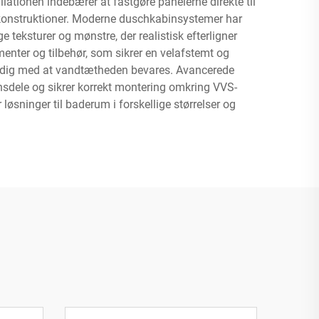
ationen indebærer at fastgøre panelerne direkte til
e konstruktioner. Moderne duschkabinsystemer har
 teksturer og mønstre, der realistisk efterligner
menter og tilbehør, som sikrer en velafstemt og
idig med at vandtætheden bevares. Avancerede
ionsdele og sikrer korrekt montering omkring VVS-
øsninger til baderum i forskellige størrelser og