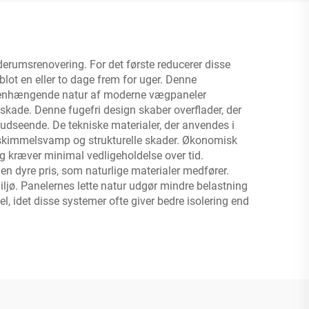
erumsrenovering. For det første reducerer disse
lot en eller to dage frem for uger. Denne
mmenhængende natur af moderne vægpaneler
dskade. Denne fugefri design skaber overflader, der
udseende. De tekniske materialer, der anvendes i
l skimmelsvamp og strukturelle skader. Økonomisk
 og kræver minimal vedligeholdelse over tid.
den dyre pris, som naturlige materialer medfører.
. Panelernes lette natur udgør mindre belastning
l, idet disse systemer ofte giver bedre isolering end