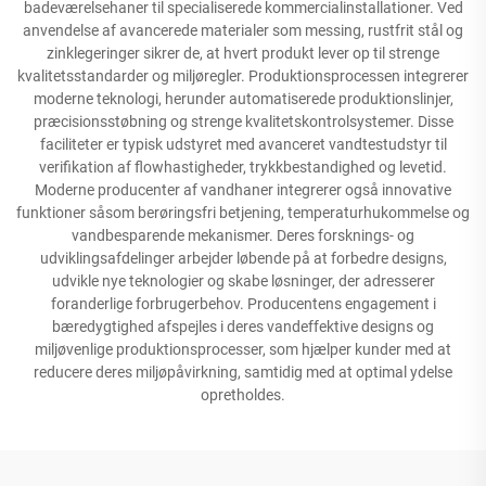
badeværelsehaner til specialiserede kommercialinstallationer. Ved
anvendelse af avancerede materialer som messing, rustfrit stål og
zinklegeringer sikrer de, at hvert produkt lever op til strenge
kvalitetsstandarder og miljøregler. Produktionsprocessen integrerer
moderne teknologi, herunder automatiserede produktionslinjer,
præcisionsstøbning og strenge kvalitetskontrolsystemer. Disse
faciliteter er typisk udstyret med avanceret vandtestudstyr til
verifikation af flowhastigheder, trykkbestandighed og levetid.
Moderne producenter af vandhaner integrerer også innovative
funktioner såsom berøringsfri betjening, temperaturhukommelse og
vandbesparende mekanismer. Deres forsknings- og
udviklingsafdelinger arbejder løbende på at forbedre designs,
udvikle nye teknologier og skabe løsninger, der adresserer
foranderlige forbrugerbehov. Producentens engagement i
bæredygtighed afspejles i deres vandeffektive designs og
miljøvenlige produktionsprocesser, som hjælper kunder med at
reducere deres miljøpåvirkning, samtidig med at optimal ydelse
opretholdes.