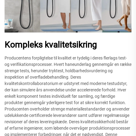
Kompleks kvalitetsikring
Producentens forpligtelse til kvalitet er tydelig i deres flerlags test-
og verifikationsprocesser. Hvert haneunderlag gennemgår en række
strenge tests, herunder tryktest, holdbarhedsvurdering og
inspektion af overfladebehandling. Deres
kvalitetskontrollaboratorium er udstyret med moderne testudstyr,
der kan simulere års anvendelse under accelererede forhold. Hver
enkelt komponent testes individuelt før samling, og færdige
produkter gennemgår yderligere test for at sikre korrekt funktion.
Producenten overholder strenge materiallestandarder og anvender
udelukkende certificerede leverandører samt udfører regelmæssige
revisioner af deres leveringskæde. Deres kvalitetssikkerhold består
af erfarne ingeniører, som løbende overvåger produktionsprocesser
og implementerer forbedringer, når det er nødvendigt. Denne