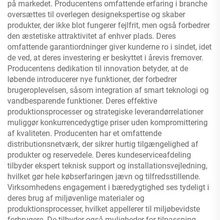
på markedet. Producentens omfattende erfaring i branche
oversættes til overlegen designekspertise og skaber
produkter, der ikke blot fungerer fejlfrit, men også forbedrer
den æstetiske attraktivitet af enhver plads. Deres
omfattende garantiordninger giver kunderne ro i sindet, idet
de ved, at deres investering er beskyttet i årevis fremover.
Producentens dedikation til innovation betyder, at de
løbende introducerer nye funktioner, der forbedrer
brugeroplevelsen, såsom integration af smart teknologi og
vandbesparende funktioner. Deres effektive
produktionsprocesser og strategiske leverandørrelationer
muliggør konkurrencedygtige priser uden kompromittering
af kvaliteten. Producenten har et omfattende
distributionsnetværk, der sikrer hurtig tilgængelighed af
produkter og reservedele. Deres kundeserviceafdeling
tilbyder ekspert teknisk support og installationsvejledning,
hvilket gør hele købserfaringen jævn og tilfredsstillende.
Virksomhedens engagement i bæredygtighed ses tydeligt i
deres brug af miljøvenlige materialer og
produktionsprocesser, hvilket appellerer til miljøbevidste
forbrugere. De tilbyder også muligheder for tilpassning,