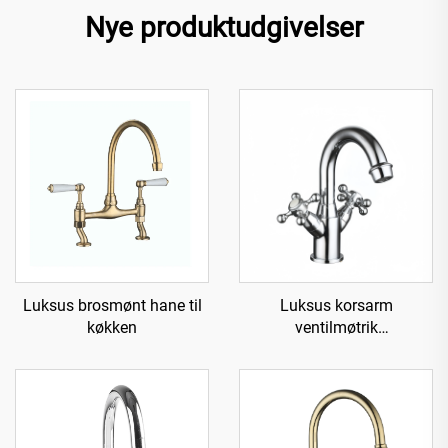
Nye produktudgivelser
Luksus brosmønt hane til
Luksus korsarm
køkken
ventilmøtrik
messingvandhane til vask -
Krom