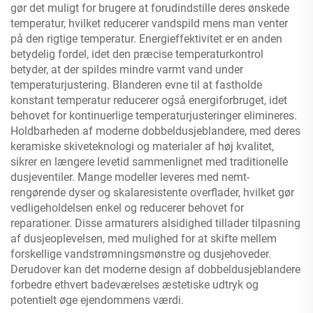
gør det muligt for brugere at forudindstille deres ønskede
temperatur, hvilket reducerer vandspild mens man venter
på den rigtige temperatur. Energieffektivitet er en anden
betydelig fordel, idet den præcise temperaturkontrol
betyder, at der spildes mindre varmt vand under
temperaturjustering. Blanderen evne til at fastholde
konstant temperatur reducerer også energiforbruget, idet
behovet for kontinuerlige temperaturjusteringer elimineres.
Holdbarheden af moderne dobbeldusjeblandere, med deres
keramiske skiveteknologi og materialer af høj kvalitet,
sikrer en længere levetid sammenlignet med traditionelle
dusjeventiler. Mange modeller leveres med nemt-
rengørende dyser og skalaresistente overflader, hvilket gør
vedligeholdelsen enkel og reducerer behovet for
reparationer. Disse armaturers alsidighed tillader tilpasning
af dusjeoplevelsen, med mulighed for at skifte mellem
forskellige vandstrømningsmønstre og dusjehoveder.
Derudover kan det moderne design af dobbeldusjeblandere
forbedre ethvert badeværelses æstetiske udtryk og
potentielt øge ejendommens værdi.