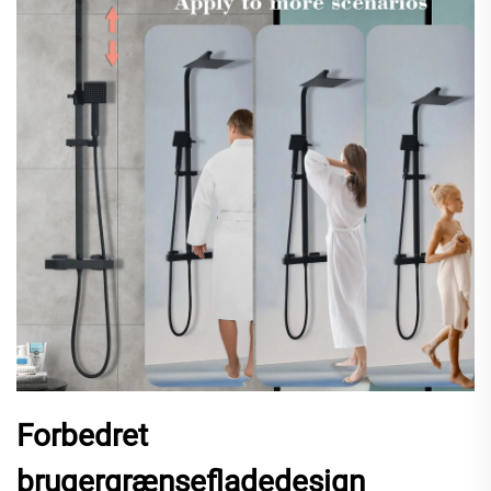
Forbedret
brugergrænsefladedesign