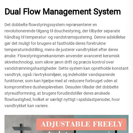
Dual Flow Management System
Det dobbelte flowstyringssystem repræsenterer en
revolutionerende tilgang til douchestyring, der tilbyder separate
håndtag til temperatur- og vandstrømsjustering. Denne adskillelse
gør det muligt for brugere at fastholde deres foretrukne
temperaturindstilling, mens de justerer vandtrykket efter deres
ønske. Flowstyringsmekanismen anvender avanceret keramisk
skivetechnologi, som sikrer jævn drift og præcis kontrol over
vandstrømningshastigheder. Dette system kan opretholde konstant
vandtryk, også i lavtryksmiljøer, og indeholder vandsparende
funktioner, som kan hjælpe med at reducere forbruget uden at
kompromittere dusheoplevelsen. Desuden tillader det dobbelte
styreudformning, at brugere forudindstiller deres ønskede
flowhastighed, hvilket er særligt nyttigt i spidslastperioder, hvor
vandtrykket kan variere.