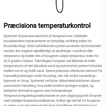
Præcisions temperaturkontrol
Systemet til præcisionskontrol af temperaturen i dobbelte
bruseblandere repræsenterer en betydelig udvikling inden for
brussteknologi. Dette sofistikerede system anvender termostatiske
ventiler, der reagerer øjeblikkeligt på ændringer i vandtryk eller
temperatur og holder den af brugeren valgte temperatur inden for
±0,5 graders Celsius. Teknologien fungerer ved løbende at måle
temperaturen af det blandede vand og automatisk justere forholdet
mellem varmt og koldt vand. Denne præcision eliminerer behovet for
manuelle justeringer under brusning, selv når andre vandudtag i
hjemmet er i brug. Systemet omfatter sikkerhedsfunktioner såsom
automatisk frakobling, hvis koldtvandsforsyningen svigter, og
beskytter dermed brugerne mod forbrændinger.
Temperaturreguleringsmekanismen er som udgangspunkt forsynet
med tydelige temperaturindikatorer, hvilket gør det let for brugerne
at vælge og huske deres foretrukne indstillinger til fremtidig brug.